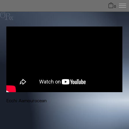
0
Ecchi Aamourocean